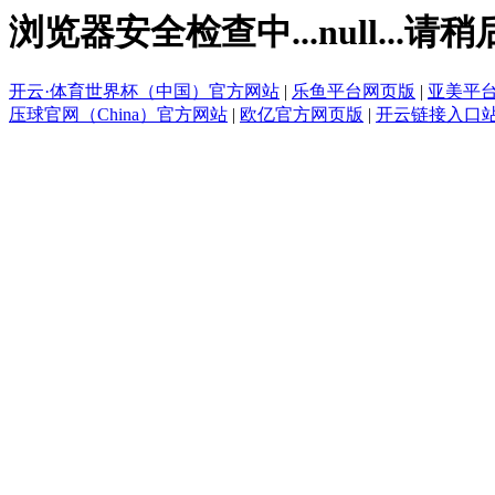
浏览器安全检查中...null...请稍
开云·体育世界杯（中国）官方网站
|
乐鱼平台网页版
|
亚美平
压球官网（China）官方网站
|
欧亿官方网页版
|
开云链接入口