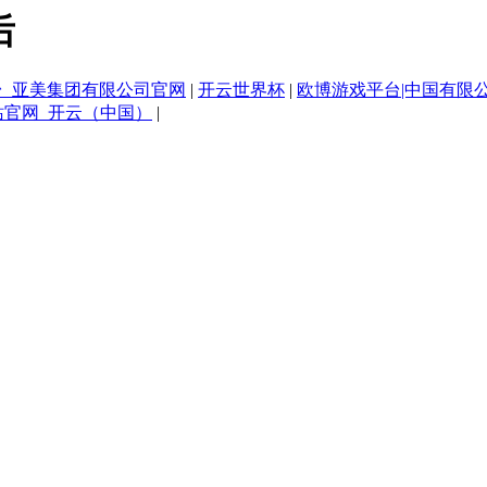
后
台_亚美集团有限公司官网
|
开云世界杯
|
欧博游戏平台|中国有限
站官网_开云（中国）
|